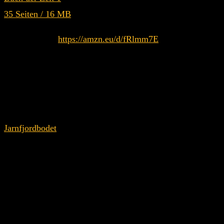
35 Seiten / 16 MB
Druckversion:
https://amzn.eu/d/fRlmm7E
(Aufgrund der kleinen Auflage, können wir es leider nicht i
In diesem Mondlauf geht es um die Entstehung einer neuen W
Unfall im Wald schwer verletzt ist und plötzlich auf myster
neue Ära zu schreiten wird verkündet. Ein Bericht schildert
Jarnfjordbodet
wird eine neue Zeitung als Kommunikationsmit
schließen Frieden, um eine neue Gesellschaft zu gründen. E
ausgesprochen. Ein betrunkener Seemann berichtet von einer 
Velki wird gekrönt und kündigt an, die verlorenen Städte se
die eine symbiotische und spirituell-ökologische Lebenswei
bedrohten Welt. Ein neuer Herrscher wird in der Halle der
Rasch‘Nu, das aus den Tiefen des Ozeans aufsteigt und eine