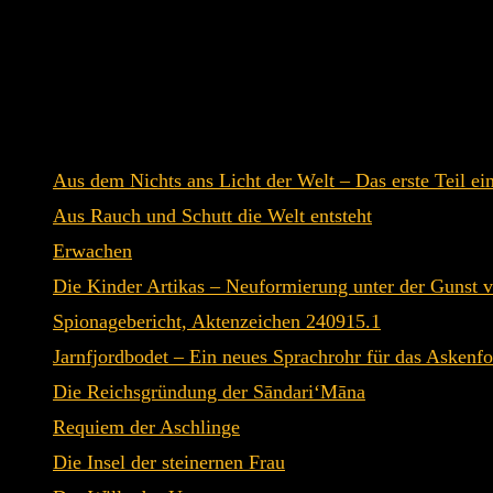
Al’Umbryjil erhoben. Der Bewahrer der Erinnerungen erzähl
Eluvaari werden von einem Forscher entdeckt. Ein Maler ste
Inhaltsverzeichnis:
Aus dem Nichts ans Licht der Welt – Das erste Teil ei
Aus Rauch und Schutt die Welt entsteht
Erwachen
Die Kinder Artikas – Neuformierung unter der Gunst 
Spionagebericht, Aktenzeichen 240915.1
Jarnfjordbodet – Ein neues Sprachrohr für das Askenfo
Die Reichsgründung der Sāndari‘Māna
Requiem der Aschlinge
Die Insel der steinernen Frau