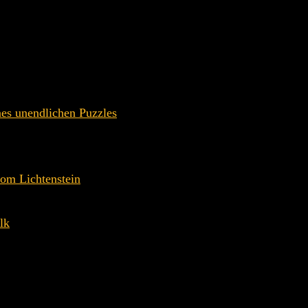
t von der Hoffnung auf das Erwachen eines im Eis schlafend
llt sein Bild über die Entdeckung in einem geheimnisvollen T
nes unendlichen Puzzles
vom Lichtenstein
lk