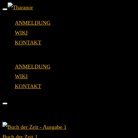
Navigation
ANMELDUNG
umschalten
WIKI
KONTAKT
Zum
ANMELDUNG
Inhalt
WIKI
springen
KONTAKT
Buch der Zeit 1 (1. ML)
Seitenleiste
Veröffentlicht
InGame /
8. Oktober 2024
28. März 2026
/ 1 ter Mondlauf
&
am
Navigation
Buch der Zeit 1
umschalten