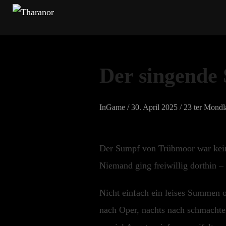
Zum
Inhalt
springen
Der singende
Veröffentlicht
InGame /
30. April 2025
/ 23 ter Mondl
am
Der Sumpf von Trübmoor war kein 
Niemand ging freiwillig dorthin –
Nicht einfach ein leises Summen o
nach Oper, nachts nach schmachte