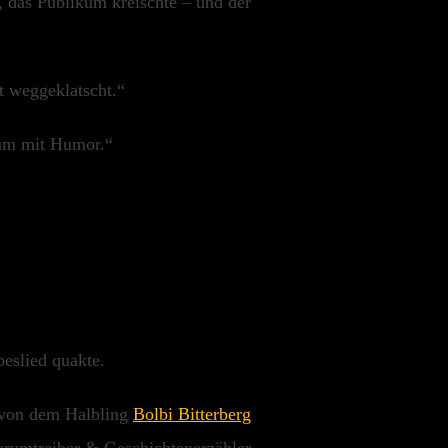
n, das Publikum kreischte – und der
t weggeklatscht.“
kum mit Humor.“
beslied quakte.
 von dem Halbling
Bolbi Bitterberg