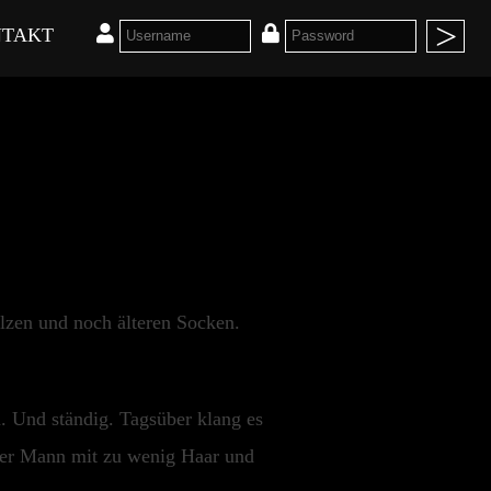
TAKT
lzen und noch älteren Socken.
h. Und ständig. Tagsüber klang es
öser Mann mit zu wenig Haar und