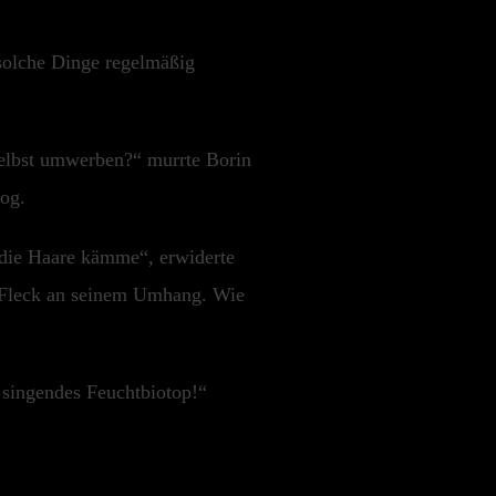
 solche Dinge regelmäßig
 selbst umwerben?“ murrte Borin
zog.
r die Haare kämme“, erwiderte
n Fleck an seinem Umhang. Wie
n singendes Feuchtbiotop!“