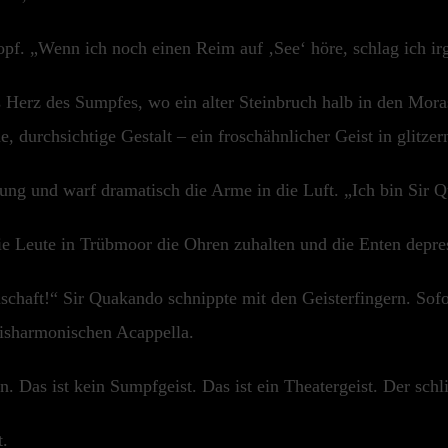
opf. „Wenn ich noch einen Reim auf ‚See‘ höre, schlag ich i
s Herz des Sumpfes, wo ein alter Steinbruch halb in den Mor
, durchsichtige Gestalt – ein froschähnlicher Geist in glit
ung und warf dramatisch die Arme in die Luft. „Ich bin Sir
ie Leute in Trübmoor die Ohren zuhalten und die Enten depr
schaft!“ Sir Quakando schnippte mit den Geisterfingern. Sof
disharmonischen Acappella.
n. Das ist kein Sumpfgeist. Das ist ein Theatergeist. Der sch
t.