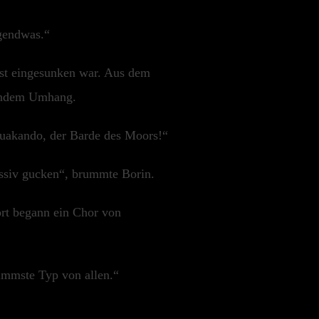
rgendwas.“
ast eingesunken war. Aus dem
zerndem Umhang.
 Quakando, der Barde des Moors!“
essiv gucken“, brummte Borin.
ort begann ein Chor von
limmste Typ von allen.“