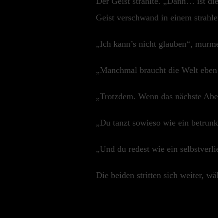
Der Geist strahlte. „Dann… ist die
Geist verschwand in einem strahle
„Ich kann’s nicht glauben“, murme
„Manchmal braucht die Welt eben 
„Trotzdem. Wenn das nächste Abent
„Du tanzt sowieso wie ein betrunk
„Und du redest wie ein selbstverl
Die beiden stritten sich weiter, wä