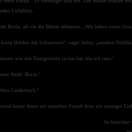
s mein Finale.“ Er verbeugte sich tief. Die Bühne krachte ei
nden Lichtblitz.
lte Borin, als sie die Bühne abbauten. „Wir haben einen Geis
keine Helden mit Schwertern“, sagte Aelor, „sondern Publi
euer was mit Tanzgeistern zu tun hat, bin ich raus.“
ener Stuhl, Borin.“
iebtes Liederbuch.“
hrend hinter ihnen ein einzelner Frosch leise ein trauriges Lie
So berichtet