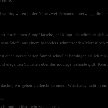
 Hilfe.
l wollte, waren in der Nähe zwei Personen unterwegs, die in
ir durch einen Sumpf latsche, der klingt, als würde er sich
einem Stiefel aus einem besonders schmatzenden Morastloch 
est einen verzauberten Sumpf schneller beruhigen als ich mi
mit eleganten Schritten über das modrige Gelände glitt. Kei
 dachte, wir gehen vielleicht zu einem Wirtshaus, nicht in ei
es:
osch, und du bist mein Seeeeeeee…“