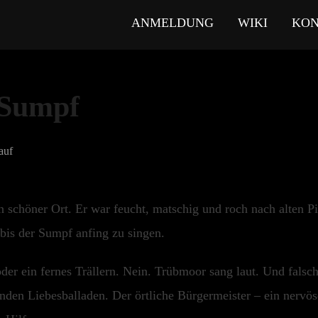
ANMELDUNG
WIKI
KON
 Sumpf
auf
schöner Ort. Er war feucht, matschig und roch nach alten Pi
 bis der Sumpf anfing zu singen.
der ein fernes Trällern. Nein. Trübmoor sang laut. Und falsc
nden Liebesballaden. Der örtliche Bürgermeister – ein nerv