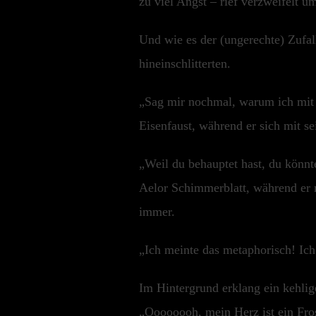
zu viel Angst – rief verzweifelt um
Und wie es der (ungerechte) Zufal
hineinschlitterten.
„Sag mir nochmal, warum ich mit d
Eisenfaust, während er sich mit s
„Weil du behauptet hast, du könnt
Aelor Schimmerblatt, während er 
immer.
„Ich meinte das metaphorisch! Ich
Im Hintergrund erklang ein kehlig
„Oooooooh, mein Herz ist ein Fr