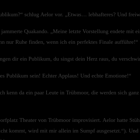
 Publikum?“ schlug Aelor vor. „Etwas… lebhafteres? Und freiw
“ jammerte Quakando. „Meine letzte Vorstellung endete mit 
n nur Ruhe finden, wenn ich ein perfektes Finale aufführe!“
ingen dir ein Publikum, du singst dein Herz raus, du verschwi
es Publikum sein! Echter Applaus! Und echte Emotione!“
Ich kenn da ein paar Leute in Trübmoor, die werden sich ganz
rfplatz Theater von Trübmoor improvisiert. Aelor hatte Stühle
cht kommt, wird mit mir allein im Sumpf ausgesetzt.“). Und 