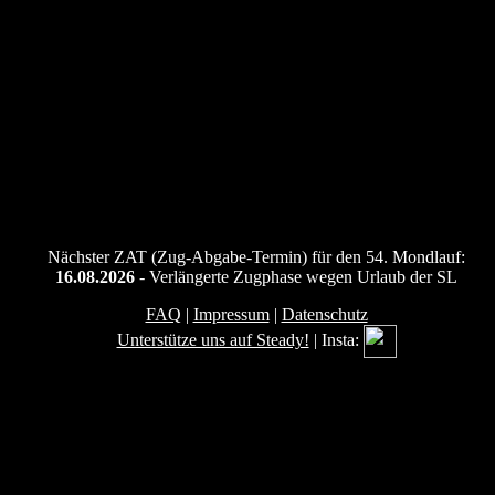
unschädlich gemacht wurde, ist nicht geklärt.“
Siehe auch:
Keine verlinkten Beiträge gefunden.
Nächster ZAT (Zug-Abgabe-Termin) für den 54. Mondlauf:
16.08.2026
- Verlängerte Zugphase wegen Urlaub der SL
FAQ
|
Impressum
|
Datenschutz
Unterstütze uns auf Steady!
| Insta: