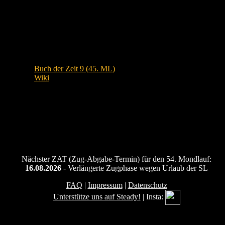
Der Rat dankt für die bisherige Zusammenarbeit und ersucht
um Geduld, bis die inneren Angelegenheiten geordnet und
eine neue, ratifizierte Zuständigkeit für äußere
Kommunikation festgelegt ist.
Siehe auch:
Buch der Zeit 9 (45. ML)
Wiki
Nächster ZAT (Zug-Abgabe-Termin) für den 54. Mondlauf:
16.08.2026
- Verlängerte Zugphase wegen Urlaub der SL
FAQ
|
Impressum
|
Datenschutz
Unterstütze uns auf Steady!
| Insta: