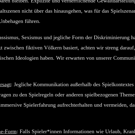
aren bleiben. Explizite und verherrlichende Gewaltdarstellung
altszenen nicht über das hinausgehen, was für das Spielszenar
 Unbehagen führen.
assismus, Sexismus und jegliche Form der Diskriminierung ha
 zwischen fiktiven Völkern basiert, achten wir streng darauf
stischen Ideologien haben. Wir erwarten von unserer Community
rsagt
: Jegliche Kommunikation außerhalb des Spielkontextes
 Fragen zu den Spielregeln oder anderen spielbezogenen Themen 
immersive Spielerfahrung aufrechterhalten und vermeiden, d
me-Form
: Falls Spieler*innen Informationen wie Urlaub, Kran