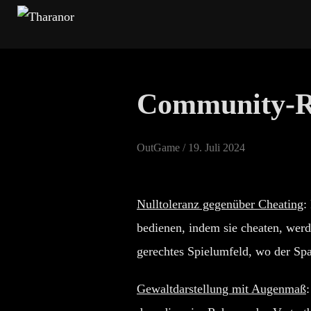
Zum
Inhalt
springen
Community-R
Veröffentlicht
OutGame /
19. Juli 2024
am
Nulltoleranz gegenüber Cheating
:
bedienen, indem sie cheaten, wer
gerechtes Spielumfeld, wo der Spa
Gewaltdarstellung mit Augenmaß