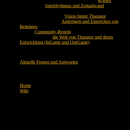
Entstehen mir bei Tharanor wirklich keine
Kosten
?
Mit welchem
Spielrhythmus und Zeitaufwand
muss ich
rechnen?
Was ist die Idee und die
Vision hinter Tharanor
?
Worauf muss ich beim
Anfertigen und Einreichen von
Beiträgen
achten?
Welche
Community-Regeln
gibt es?
Wie gestaltet sich
die Welt von Tharanor und deren
Entwicklung (InGame und OutGame)
?
Spielinterne FAQs
Aktuelle Fragen und Antworten
Siehe auch:
Home
Wiki