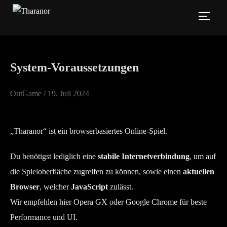
Zum
SEIT
Inhalt
springen
System-Voraus­setzungen
Veröffentlicht
OutGame /
19. Juli 2024
am
„Tharanor“ ist ein browserbasiertes Online-Spiel.
Du benötigst lediglich eine
stabile Internetverbindung
, um auf
die Spieloberfläche zugreifen zu können, sowie einen
aktuellen
Browser
, welcher
JavaScript
zulässt.
Wir empfehlen hier Opera GX oder Google Chrome für beste
Performance und UI.