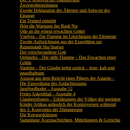
Zwergenbeinrüstung
Zweite Deklaration der Ältesten und Antwort des
Einauge
Ein Tempel entsteht
Hört die Warnung der Rash‘Nu
Ode an die erneut erwachten Götter
Vnelyra – Die Flamme im Gleichklang der Elemente
Zweite Aufzeichnung aus der Expedition zur
Ruinenstadt Sha‘Inarsur
Der verschwundene Gott
Ormindra – Die stille Flamme – Das Erwachen einer
Göttin
Vardrim – Der Glaube kehrt zurück – leise, kalt und
unaufhaltsam
Auszug aus dem Bericht eines Pilgers der Astarim –
Die Einweihung des Andachtsraums
Jarnfjordbodet – Ausgabe 12
Freies Askenblad – Ausgabe 4
Glaubensfragen – Erklärungen der Völker der geeinten
Kinder Artikas anlässlich der Kontroversen während
des 3. Konventes der Dämmerung
Die Kriegserklärung
Sammlung: Kurznachrichten, Mitteilungen & Gerüchte