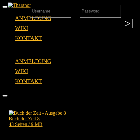
Navigation
umschalten
ANMELDUNG
WIKI
KONTAKT
Zum
Inhalt
ANMELDUNG
springen
WIKI
KONTAKT
Buch der Zeit 8 (35. ML)
Seitenleiste
Veröffentlicht
InGame /
28. Oktober 2025
25. April 2026
/ 35 ter Mondlauf
&
am
Navigation
umschalten
Buch der Zeit 8
43 Seiten / 9 MB
Druckversion:
In Bearbeitung…